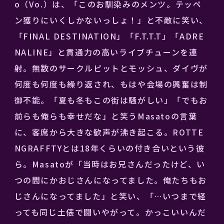
o（Vo.）は、「このお馴染みのメンツ。テッペ
ン獲りにいくしかないっしょ！」と不敵に笑い、
「FINAL DESTINATION」「F.T.T.T」「ADRE
NALINE」と貫通力の高いライブチューンを連
射。無数のサークルピットとモッシュ、ダイヴが
何度も何度も繰り返され、もはや会場の興奮は制
御不能。「夏も冬もこの街は騒がしい」「でもお
前らも俺らも幸せだな」と笑うMasatoの言葉
に、客席から大きな歓声が沸き起こる。ROTTE
NGRAFFTYとは18年くらいの付き合いという彼
ら。Masatoが「当時はお兄さんだったけど、い
つの間にかおじさんになってました。俺たちもお
じさんになってました」と笑い、「…いつまで経
っても同じ土俵で闘いやがって。かっこいいんだ