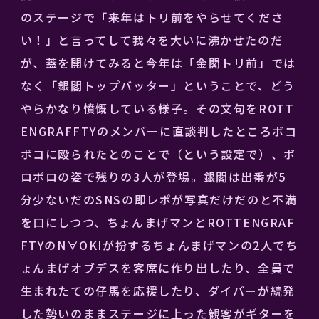
のステージで「来年はトリ前をやらせてくださ
い！」と言ってして我々を大いに沸かせたのだ
が、蓋を開けてみると今年は「金閣トリ前」では
なく「銀閣トップバッター」ということで、どう
やらかなり憤慨している様子。その文句をROTT
ENGRAFFTYのメンバーに直談判したところボコ
ボコに殴られたとのことで（という設定で）、ボ
ロボロの姿で残りの3人が登場。銀閣は出番が5
分少ないだのSNSの即レポが写真だけだのと不満
を口にしつつ、ちょんまげマンとROTTENGRAF
FTYのN∀OKIが扮するちょんまげマンの2人でち
ょんまげオブデスを客席に作り出したり、全員で
生まれたての仔馬を応援したり、ダイバーが続発
した勢いのままステージに上った観客がギターを